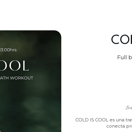
CO
Full 
¡S
COLD IS COOL es una trave
conecta pr