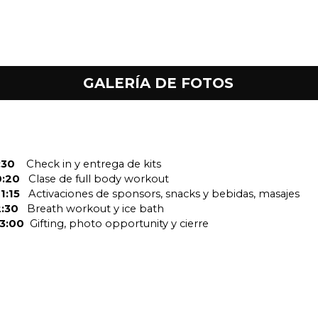
GALERÍA DE FOTOS
30    
Check in y entrega de kits
:20   
Clase de full body workout 
1:15   
Activaciones de sponsors, snacks y bebidas, masajes 
2:30   
Breath workout y ice bath
3:00  
Gifting, photo opportunity y cierre