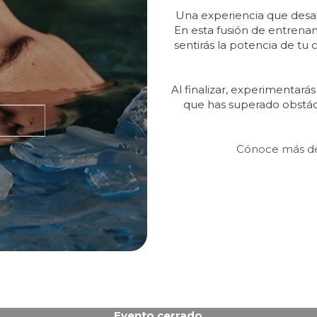
 Una experiencia que desafía tus límites y te impulsa hacia nuevas alturas. 
En esta fusión de entrenami
sentirás la potencia de tu
Al finalizar, experimentará
que has superado obstácul
Cónoce más de
E
vento cerrado