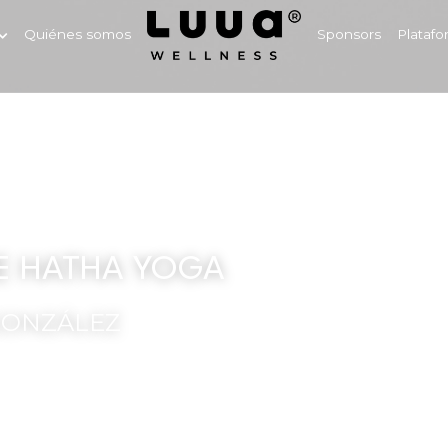
Quiénes somos
Sponsors
Platafo
E HATHA YOGA
GONZÁLEZ