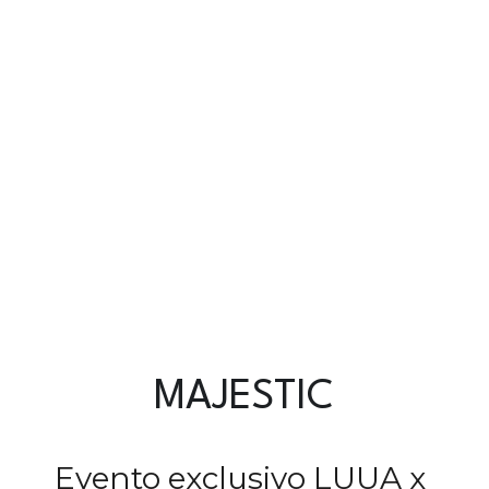
MAJESTIC
Evento exclusivo 
LUUA
 x