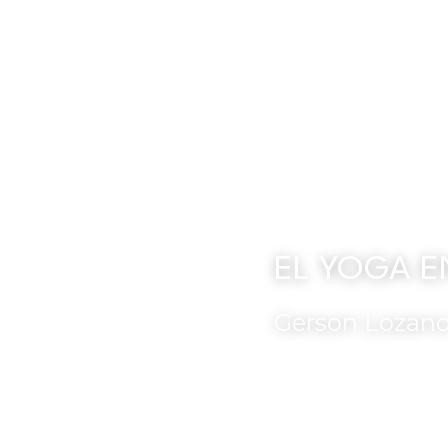
Eventos
Membresias
EL YOGA E
Gerson Lozan