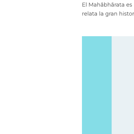
El Mahābhārata es 
relata la gran histo