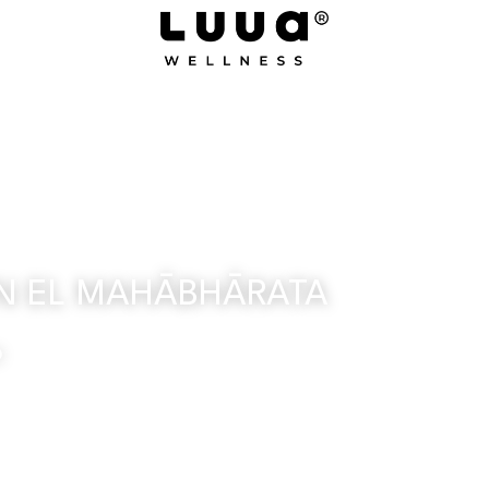
Quiénes somos
Sponsors
Platafo
N EL MAHĀBHĀRATA
o