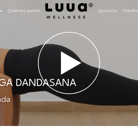
Quiénes somos
Sponsors
Platafo
GA DANDASANA
ada