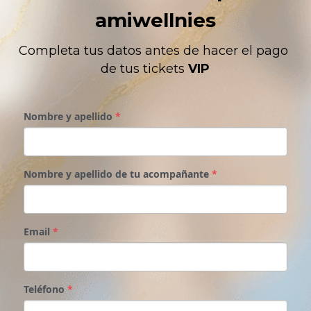
amiwellnies
Completa tus datos antes de hacer el pago 
de tus tickets 
VIP
Nombre y apellido
*
Nombre y apellido de tu acompañante
*
Email
*
Teléfono
*