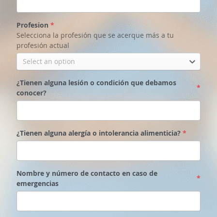
Profesion
*
Selecciona la profesión que se acerque más a tu
profesión actual
Select an option
¿Tienen alguna lesión o condición que debamos
*
conocer?
¿Tienen alguna alergía o intolerancia alimenticia?
*
Nombre y número de contacto en caso de
*
emergencias