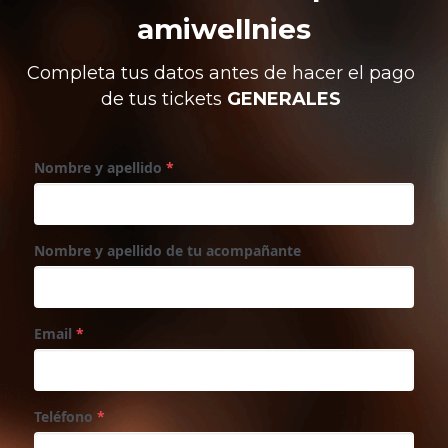
amiwellnies
Completa tus datos antes de hacer el pago 
de tus tickets 
GENERALES
Nombre y apellido
*
Nombre y apellido de tu acompañante
Email
*
Teléfono
*