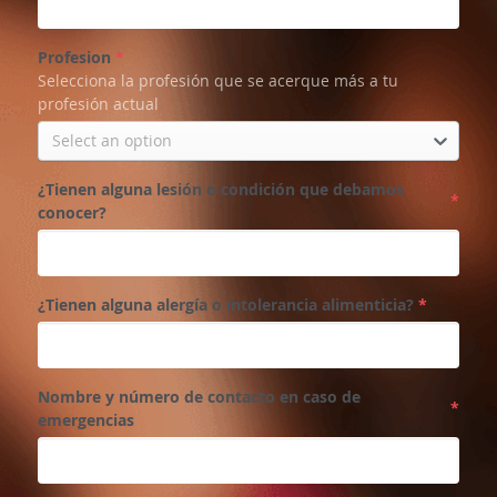
Profesion
*
Selecciona la profesión que se acerque más a tu
profesión actual
Select an option
¿Tienen alguna lesión o condición que debamos
*
conocer?
¿Tienen alguna alergía o intolerancia alimenticia?
*
Nombre y número de contacto en caso de
*
emergencias