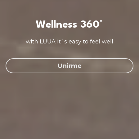
Wellness 360°
with LUUA it´s easy to feel well
Unirme